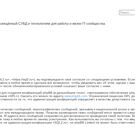
освящённый СУБД и технологиям для работы и жизни IT-сообщества.
ru», «https://sql2.ru»), вы подтверждаете своё согласие со следующими условиями. Если 
вила в любое время и сделаем всё возможное, чтобы уведомить вас об этом, однако с ва
u» после обновления/исправления условий означает ваше согласие с ними.
для создания конференций phpBB (в дальнейшем «они», «программное обеспечение phpB
йшем «GPL»). Скачать его можно по адресу
www.phpbb.com
. Ограничения лицензии GPL дл
тственности за то, что администрация конференций определяет в качестве допустимого с
нических сообщений, порнографических сообщений, призывов к национальной розни и пр
.ru» или международное право. Попытки размещения таких сообщений могут привести к в
ым. IP-адреса всех сообщений сохраняются для возможности проведения такой политики. 
ю тему в любое время по своему усмотрению. Как пользователь вы согласны с тем, что вв
 ни администрация конференции «SQL2.ru», ни phpBB Limited не может быть ответственна