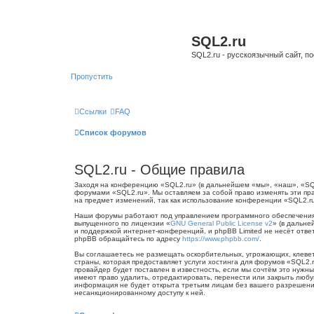
SQL2.ru
SQL2.ru - русскоязычный сайт, п
Пропустить
Ссылки
FAQ
Список форумов
SQL2.ru - Общие правила
Заходя на конференцию «SQL2.ru» (в дальнейшем «мы», «наш», «SQL2.
форумами «SQL2.ru». Мы оставляем за собой право изменять эти пра
на предмет изменений, так как использование конференции «SQL2.r
Наши форумы работают под управлением программного обеспечения 
выпущенного по лицензии «
GNU General Public License v2
» (в дальне
и поддержкой интернет-конференций, и phpBB Limited не несёт отве
phpBB обращайтесь по адресу
https://www.phpbb.com/
.
Вы соглашаетесь не размещать оскорбительных, угрожающих, клевет
страны, которая предоставляет услуги хостинга для форумов «SQL2
провайдер будет поставлен в известность, если мы сочтём это нужн
имеют право удалить, отредактировать, перенести или закрыть любу
информация не будет открыта третьим лицам без вашего разрешения,
несанкционированному доступу к ней.