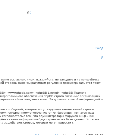
Р
П
а
о
с
и
ш
с
и
к
р
е
н
н
ы
й
п
Вход
о
и
П
с
к
о
и
с
вы не согласны с ними, пожалуйста, не заходите и не пользуйтесь
шей стороны было бы разумным регулярно просматривать этот текст
к
B», «www.phpbb.com», «phpBB Limited», «phpBB Teams»),
я программного обеспечения phpBB строго связаны с организацией
одержания и/или поведения в них. За дополнительной информацией о
очих сообщений, которые могут нарушить законы вашей страны,
ашему немедленному отключению от конференции, при этом ваш
Вы соглашаетесь с тем, что администраторы форумов «SQL2.ru»
едённая вами информация будет храниться в базе данных. Хотя эта
 за действия хакеров, которые могут привести к