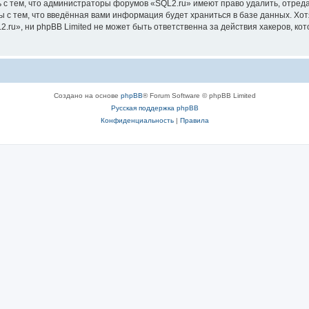
 с тем, что администраторы форумов «SQL2.ru» имеют право удалить, отреда
ы с тем, что введённая вами информация будет храниться в базе данных. Хо
u», ни phpBB Limited не может быть ответственна за действия хакеров, кот
Создано на основе
phpBB
® Forum Software © phpBB Limited
Русская поддержка phpBB
Конфиденциальность
|
Правила