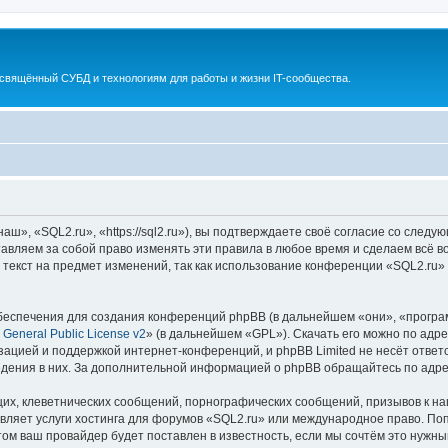
освящённый СУБД и технологиям для работы и жизни IT-сообщества.
», «SQL2.ru», «https://sql2.ru»), вы подтверждаете своё согласие со следу
авляем за собой право изменять эти правила в любое время и сделаем всё во
текст на предмет изменений, так как использование конференции «SQL2.ru»
еспечения для создания конференций phpBB (в дальнейшем «они», «програ
General Public License v2
» (в дальнейшем «GPL»). Скачать его можно по адр
зацией и поддержкой интернет-конференций, и phpBB Limited не несёт ответ
ведения в них. За дополнительной информацией о phpBB обращайтесь по адр
их, клеветнических сообщений, порнографических сообщений, призывов к на
вляет услуги хостинга для форумов «SQL2.ru» или международное право. По
м ваш провайдер будет поставлен в известность, если мы сочтём это нужны