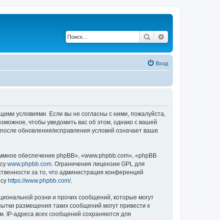
Поиск
Расширенный по
Вход
ющими условиями. Если вы не согласны с ними, пожалуйста,
зможное, чтобы уведомить вас об этом, однако с вашей
 после обновления/исправления условий означает ваше
ммное обеспечение phpBB», «www.phpbb.com», «phpBB
есу
www.phpbb.com
. Ограничения лицензии GPL для
ственности за то, что администрация конференций
есу
https://www.phpbb.com/
.
циональной розни и прочих сообщений, которые могут
пытки размещения таких сообщений могут привести к
м. IP-адреса всех сообщений сохраняются для