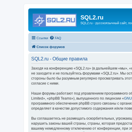
SQL2.ru
SQL2.ru - русскоязычный сайт, п
Ссылки
FAQ
Список форумов
SQL2.ru - Общие правила
Заходя на конференцию «SQL2.ru» (в дальнейшем «мы», «наш
не заходите и не пользуйтесь форумами «SQL2.ru». Мы ост
стороны было бы разумным регулярно просматривать этот 
согласие с ними.
Наши форумы работают под управлением программного об
Limited», «phpBB Teams»), выпущенного по лицензии «
GNU 
программного обеспечения phpBB строго связаны с органи
определяет в качестве допустимого содержания и/или по
Вы соглашаетесь не размещать оскорбительных, угрожающ
нарушить законы вашей страны, страны, которая предоста
вашему немедленному отключению от конференции, при это