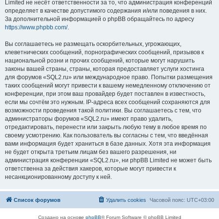
Limited не несёт ответственности за то, что администрация конференций
определяет в качестве допустимого содержания и/или поведения в них.
За дополнительной информацией о phpBB обращайтесь по адресу
https://www.phpbb.com/
.
Вы соглашаетесь не размещать оскорбительных, угрожающих,
клеветнических сообщений, порнографических сообщений, призывов к
национальной розни и прочих сообщений, которые могут нарушить
законы вашей страны, страны, которая предоставляет услуги хостинга
для форумов «SQL2.ru» или международное право. Попытки размещения
таких сообщений могут привести к вашему немедленному отключению от
конференции, при этом ваш провайдер будет поставлен в известность,
если мы сочтём это нужным. IP-адреса всех сообщений сохраняются для
возможности проведения такой политики. Вы соглашаетесь с тем, что
администраторы форумов «SQL2.ru» имеют право удалить,
отредактировать, перенести или закрыть любую тему в любое время по
своему усмотрению. Как пользователь вы согласны с тем, что введённая
вами информация будет храниться в базе данных. Хотя эта информация
не будет открыта третьим лицам без вашего разрешения, ни
администрация конференции «SQL2.ru», ни phpBB Limited не может быть
ответственна за действия хакеров, которые могут привести к
несанкционированному доступу к ней.
Список форумов
Удалить cookies
Часовой пояс:
UTC+03:00
Создано на основе
phpBB
® Forum Software © phpBB Limited