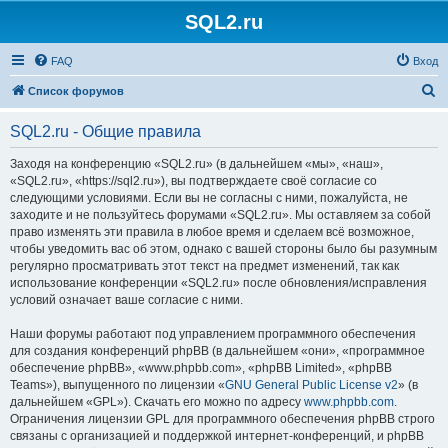
SQL2.ru
FAQ
Вход
П
Список форумов
о
SQL2.ru - Общие правила
и
с
Заходя на конференцию «SQL2.ru» (в дальнейшем «мы», «наш»,
«SQL2.ru», «https://sql2.ru»), вы подтверждаете своё согласие со
к
следующими условиями. Если вы не согласны с ними, пожалуйста, не
заходите и не пользуйтесь форумами «SQL2.ru». Мы оставляем за собой
право изменять эти правила в любое время и сделаем всё возможное,
чтобы уведомить вас об этом, однако с вашей стороны было бы разумным
регулярно просматривать этот текст на предмет изменений, так как
использование конференции «SQL2.ru» после обновления/исправления
условий означает ваше согласие с ними.
Наши форумы работают под управлением программного обеспечения
для создания конференций phpBB (в дальнейшем «они», «программное
обеспечение phpBB», «www.phpbb.com», «phpBB Limited», «phpBB
Teams»), выпущенного по лицензии «
GNU General Public License v2
» (в
дальнейшем «GPL»). Скачать его можно по адресу
www.phpbb.com
.
Ограничения лицензии GPL для программного обеспечения phpBB строго
связаны с организацией и поддержкой интернет-конференций, и phpBB