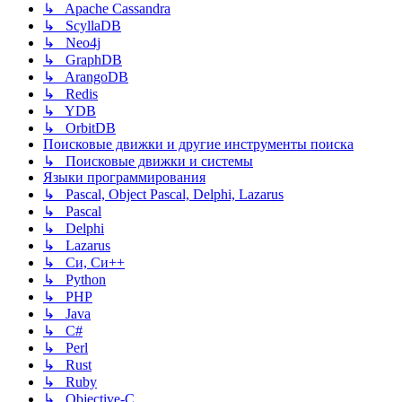
↳ Apache Cassandra
↳ ScyllaDB
↳ Neo4j
↳ GraphDB
↳ ArangoDB
↳ Redis
↳ YDB
↳ OrbitDB
Поисковые движки и другие инструменты поиска
↳ Поисковые движки и системы
Языки программирования
↳ Pascal, Object Pascal, Delphi, Lazarus
↳ Pascal
↳ Delphi
↳ Lazarus
↳ Си, Си++
↳ Python
↳ PHP
↳ Java
↳ C#
↳ Perl
↳ Rust
↳ Ruby
↳ Objective-C