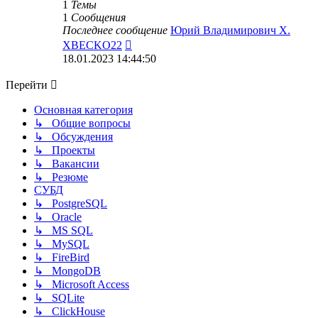
1
Темы
1
Сообщения
Последнее сообщение
Юрий Владимирович Х.
Перейти
XBECKO22
к
18.01.2023 14:44:50
последнему
сообщению
Перейти
Основная категория
↳ Общие вопросы
↳ Обсуждения
↳ Проекты
↳ Вакансии
↳ Резюме
СУБД
↳ PostgreSQL
↳ Oracle
↳ MS SQL
↳ MySQL
↳ FireBird
↳ MongoDB
↳ Microsoft Access
↳ SQLite
↳ ClickHouse