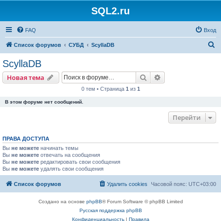
SQL2.ru
FAQ
Вход
П
Список форумов
СУБД
ScyllaDB
о
ScyllaDB
и
Поиск
Расширенный пои
Новая тема
с
0 тем • Страница
1
из
1
к
В этом форуме нет сообщений.
Перейти
ПРАВА ДОСТУПА
Вы
не можете
начинать темы
Вы
не можете
отвечать на сообщения
Вы
не можете
редактировать свои сообщения
Вы
не можете
удалять свои сообщения
Список форумов
Удалить cookies
Часовой пояс:
UTC+03:00
Создано на основе
phpBB
® Forum Software © phpBB Limited
Русская поддержка phpBB
Конфиденциальность
|
Правила