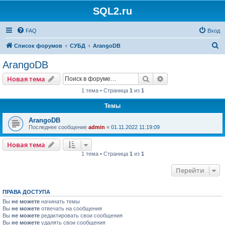
SQL2.ru
FAQ
Вход
П
Список форумов
СУБД
ArangoDB
о
ArangoDB
и
Поиск
Расширенный пои
Новая тема
с
1 тема • Страница
1
из
1
к
Темы
ArangoDB
Последнее сообщение
admin
«
01.11.2022 11:19:09
Новая тема
1 тема • Страница
1
из
1
Перейти
ПРАВА ДОСТУПА
Вы
не можете
начинать темы
Вы
не можете
отвечать на сообщения
Вы
не можете
редактировать свои сообщения
Вы
не можете
удалять свои сообщения