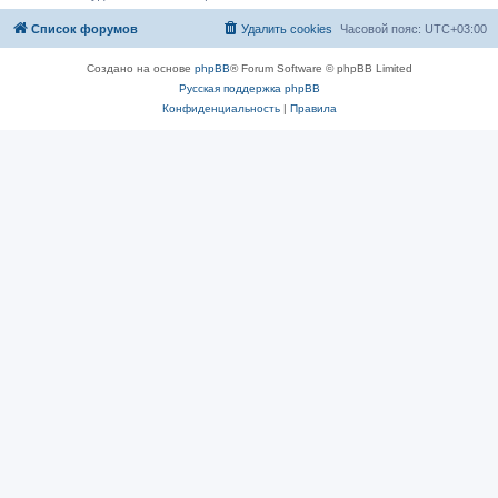
Список форумов
Удалить cookies
Часовой пояс:
UTC+03:00
Создано на основе
phpBB
® Forum Software © phpBB Limited
Русская поддержка phpBB
Конфиденциальность
|
Правила