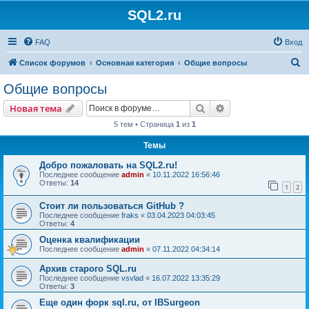
SQL2.ru
FAQ
Вход
П
Список форумов
Основная категория
Общие вопросы
о
Общие вопросы
и
Поиск
Расширенный пои
Новая тема
с
5 тем • Страница
1
из
1
к
Темы
Добро пожаловать на SQL2.ru!
Последнее сообщение
admin
«
10.11.2022 16:56:46
Ответы:
14
1
2
Стоит ли пользоваться GitHub ?
Последнее сообщение
fraks
«
03.04.2023 04:03:45
Ответы:
4
Оценка квалификации
Последнее сообщение
admin
«
07.11.2022 04:34:14
Архив старого SQL.ru
Последнее сообщение
vsvlad
«
16.07.2022 13:35:29
Ответы:
3
Еще один форк sql.ru, от IBSurgeon