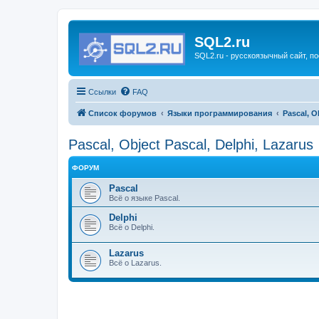
SQL2.ru
SQL2.ru - русскоязычный сайт, п
Ссылки
FAQ
Список форумов
Языки программирования
Pascal, O
Pascal, Object Pascal, Delphi, Lazarus
ФОРУМ
Pascal
Всё о языке Pascal.
Delphi
Всё о Delphi.
Lazarus
Всё о Lazarus.