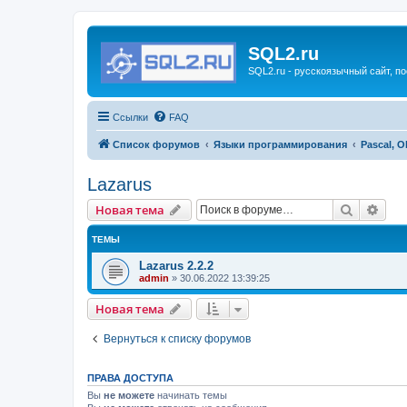
SQL2.ru
SQL2.ru - русскоязычный сайт, п
Ссылки
FAQ
Список форумов
Языки программирования
Pascal, O
Lazarus
Поиск
Рас
Новая тема
ТЕМЫ
Lazarus 2.2.2
admin
»
30.06.2022 13:39:25
Новая тема
Вернуться к списку форумов
ПРАВА ДОСТУПА
Вы
не можете
начинать темы