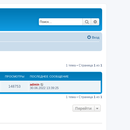
Поиск
Расширенный по
Вход
1 тема • Страница
1
из
1
ПРОСМОТРЫ
ПОСЛЕДНЕЕ СООБЩЕНИЕ
admin
148753
30.06.2022 13:39:25
1 тема • Страница
1
из
1
Перейти