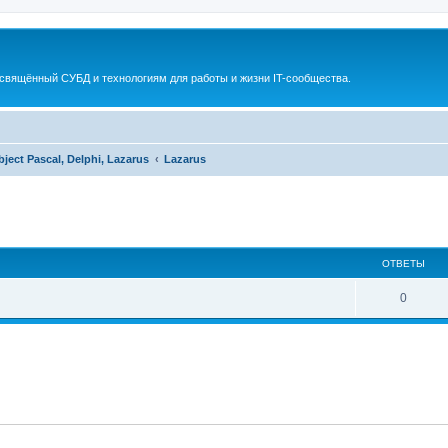
освящённый СУБД и технологиям для работы и жизни IT-сообщества.
bject Pascal, Delphi, Lazarus
Lazarus
ширенный поиск
ОТВЕТЫ
0