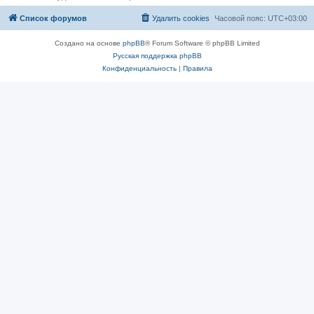
Список форумов
Удалить cookies
Часовой пояс:
UTC+03:00
Создано на основе
phpBB
® Forum Software © phpBB Limited
Русская поддержка phpBB
Конфиденциальность
|
Правила