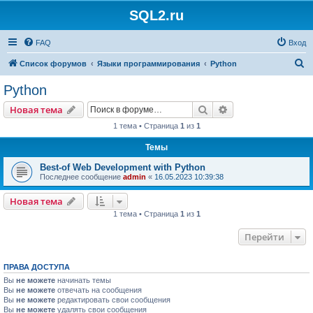
SQL2.ru
FAQ
Вход
П
Список форумов
Языки программирования
Python
о
Python
и
Поиск
Расширенный пои
Новая тема
с
1 тема • Страница
1
из
1
к
Темы
Best-of Web Development with Python
Последнее сообщение
admin
«
16.05.2023 10:39:38
Новая тема
1 тема • Страница
1
из
1
Перейти
ПРАВА ДОСТУПА
Вы
не можете
начинать темы
Вы
не можете
отвечать на сообщения
Вы
не можете
редактировать свои сообщения
Вы
не можете
удалять свои сообщения