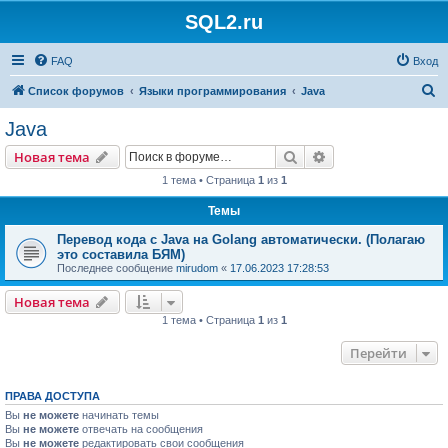
SQL2.ru
FAQ
Вход
П
Список форумов
Языки программирования
Java
о
Java
и
Поиск
Расширенный пои
Новая тема
с
1 тема • Страница
1
из
1
к
Темы
Перевод кода с Java на Golang автоматически. (Полагаю
это составила БЯМ)
Последнее сообщение
mirudom
«
17.06.2023 17:28:53
Новая тема
1 тема • Страница
1
из
1
Перейти
ПРАВА ДОСТУПА
Вы
не можете
начинать темы
Вы
не можете
отвечать на сообщения
Вы
не можете
редактировать свои сообщения