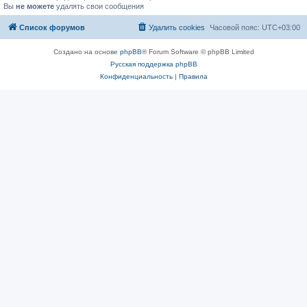
Вы
не можете
удалять свои сообщения
Список форумов
Удалить cookies
Часовой пояс:
UTC+03:00
Создано на основе
phpBB
® Forum Software © phpBB Limited
Русская поддержка phpBB
Конфиденциальность
|
Правила