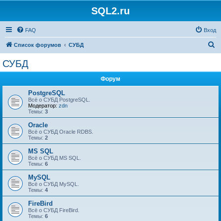
SQL2.ru
FAQ
Вход
П
Список форумов
СУБД
о
СУБД
и
Форум
с
к
PostgreSQL
Всё о СУБД PostgreSQL.
Модератор:
zdn
Темы:
3
Oracle
Всё о СУБД Oracle RDBS.
Темы:
2
MS SQL
Всё о СУБД MS SQL.
Темы:
6
MySQL
Всё о СУБД MySQL.
Темы:
4
FireBird
Всё о СУБД FireBird.
Темы:
6