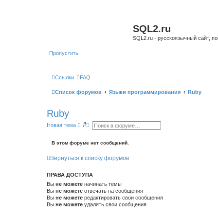
SQL2.ru
SQL2.ru - русскоязычный сайт, п
Пропустить
Ссылки
FAQ
Список форумов
Языки программирования
Ruby
Ruby
П
Р
Новая тема
о
а
и
с
с
ш
В этом форуме нет сообщений.
к
и
р
Вернуться к списку форумов
е
н
н
ПРАВА ДОСТУПА
ы
й
Вы
не можете
начинать темы
п
Вы
не можете
отвечать на сообщения
о
Вы
не можете
редактировать свои сообщения
и
Вы
не можете
удалять свои сообщения
с
к