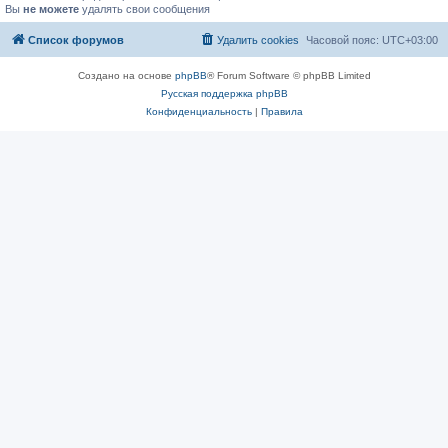
Вы
не можете
удалять свои сообщения
Список форумов
Удалить cookies
Часовой пояс:
UTC+03:00
Создано на основе
phpBB
® Forum Software © phpBB Limited
Русская поддержка phpBB
Конфиденциальность
|
Правила