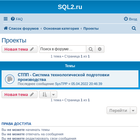
SQL2.ru
FAQ
Вход
П
Список форумов
Основная категория
Проекты
о
Проекты
и
Поиск
Расширенный пои
Новая тема
с
1 тема • Страница
1
из
1
к
Темы
СТПП - Система технологической подготовки
производства
Последнее сообщение
SysTPP
«
05.04.2022 20:46:39
Новая тема
1 тема • Страница
1
из
1
Перейти
ПРАВА ДОСТУПА
Вы
не можете
начинать темы
Вы
не можете
отвечать на сообщения
Вы
не можете
редактировать свои сообщения