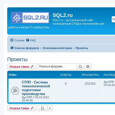
SQL2.ru
SQL2.ru - русскоязычный сайт,
посвящённый СУБД и технологиям для
работы и жизни IT-сообщества.
Ссылки
FAQ
Список форумов
Основная категория
Проекты
Проекты
Поиск
Расширенный 
Новая тема
ТЕМЫ
ОТВЕТЫ
ПРОСМОТРЫ
ПОСЛЕД
СТПП - Система
SysTPP
0
252343
05.04.20
технологической
подготовки
производства
SysTPP
»
05.04.2022
20:46:39
Новая тема