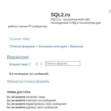
SQL2.ru
SQL2.ru - русскоязычный сайт,
посвящённый СУБД и технологиям для
работы и жизни IT-сообщества.
Ссылки
FAQ
Список форумов
Основная категория
Вакансии
Вакансии
Поиск
Расширенный поиск
Новая тема
В этом форуме нет сообщений.
Вернуться к списку форумов
ПРАВА ДОСТУПА
Вы
не можете
начинать темы
Вы
не можете
отвечать на сообщения
Вы
не можете
редактировать свои сообщения
Вы
не можете
удалять свои сообщения