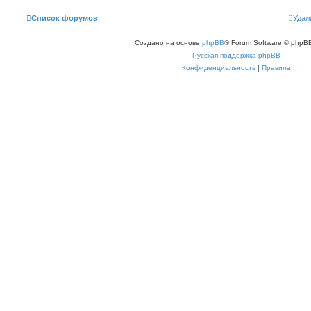
Список форумов
Удал
Создано на основе
phpBB
® Forum Software © phpBB
Русская поддержка phpBB
Конфиденциальность
|
Правила