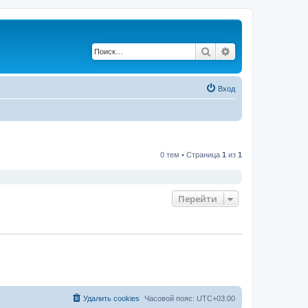
Поиск
Расширенный по
Вход
0 тем • Страница
1
из
1
Перейти
Удалить cookies
Часовой пояс:
UTC+03:00