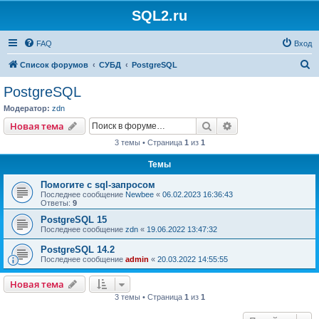
SQL2.ru
FAQ
Вход
П
Список форумов
СУБД
PostgreSQL
о
PostgreSQL
и
Модератор:
zdn
с
Поиск
Расширенный пои
Новая тема
к
3 темы • Страница
1
из
1
Темы
Помогите с sql-запросом
Последнее сообщение
Newbee
«
06.02.2023 16:36:43
Ответы:
9
PostgreSQL 15
Последнее сообщение
zdn
«
19.06.2022 13:47:32
PostgreSQL 14.2
Последнее сообщение
admin
«
20.03.2022 14:55:55
Новая тема
3 темы • Страница
1
из
1