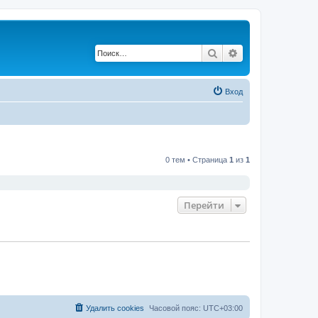
Поиск
Расширенный по
Вход
0 тем • Страница
1
из
1
Перейти
Удалить cookies
Часовой пояс:
UTC+03:00