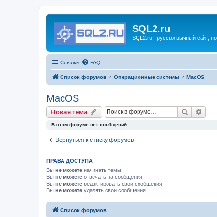
SQL2.ru
SQL2.ru - русскоязычный сайт, п
Ссылки
FAQ
Список форумов
Операционные системы
MacOS
MacOS
Поиск
Рас
Новая тема
В этом форуме нет сообщений.
Вернуться к списку форумов
ПРАВА ДОСТУПА
Вы
не можете
начинать темы
Вы
не можете
отвечать на сообщения
Вы
не можете
редактировать свои сообщения
Вы
не можете
удалять свои сообщения
Список форумов