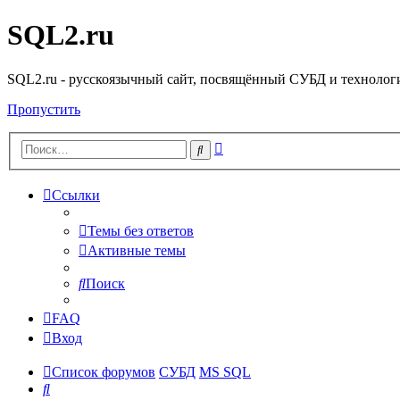
SQL2.ru
SQL2.ru - русскоязычный сайт, посвящённый СУБД и технологи
Пропустить
Расширенный
Поиск
поиск
Ссылки
Темы без ответов
Активные темы
Поиск
FAQ
Вход
Список форумов
СУБД
MS SQL
Поиск