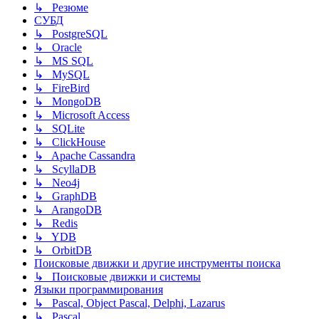
↳ Резюме
СУБД
↳ PostgreSQL
↳ Oracle
↳ MS SQL
↳ MySQL
↳ FireBird
↳ MongoDB
↳ Microsoft Access
↳ SQLite
↳ ClickHouse
↳ Apache Cassandra
↳ ScyllaDB
↳ Neo4j
↳ GraphDB
↳ ArangoDB
↳ Redis
↳ YDB
↳ OrbitDB
Поисковые движки и другие инструменты поиска
↳ Поисковые движки и системы
Языки программирования
↳ Pascal, Object Pascal, Delphi, Lazarus
↳ Pascal