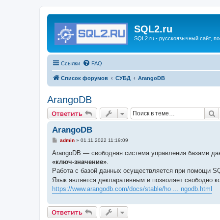
SQL2.ru
SQL2.ru - русскоязычный сайт, п
Ссылки
FAQ
Список форумов
СУБД
ArangoDB
ArangoDB
П
Ответить
ArangoDB
С
admin
»
01.11.2022 11:19:09
о
о
ArangoDB — свободная система управления базами да
б
«ключ-значение»
.
щ
е
Работа с базой данных осуществляется при помощи S
н
Язык является декларативным и позволяет свободно к
и
е
https://www.arangodb.com/docs/stable/ho ... ngodb.html
Ответить