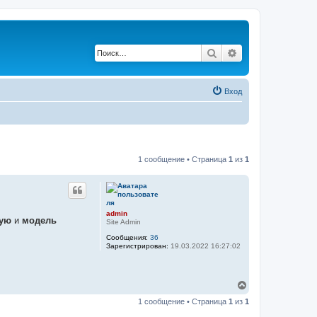
Поиск
Расширенный по
Вход
1 сообщение • Страница
1
из
1
admin
ную
и
модель
Site Admin
Сообщения:
36
Зарегистрирован:
19.03.2022 16:27:02
В
е
1 сообщение • Страница
1
из
1
р
н