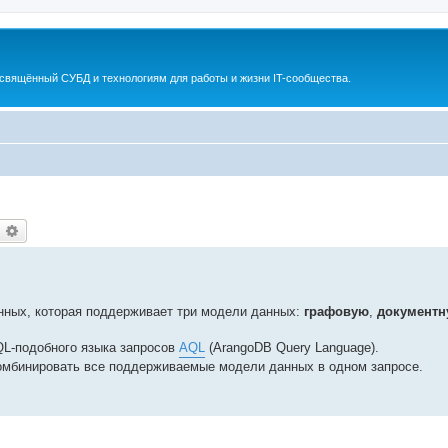
освящённый СУБД и технологиям для работы и жизни IT-сообщества.
оиск
Расширенный поиск
нных, которая поддерживает три модели данных:
графовую
,
документ
QL-подобного языка запросов
AQL
(ArangoDB Query Language).
омбинировать все поддерживаемые модели данных в одном запросе.