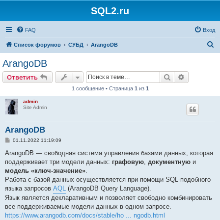
SQL2.ru
FAQ
Вход
П
Список форумов
СУБД
ArangoDB
о
ArangoDB
и
Поиск
Расширен
Ответить
с
1 сообщение • Страница
1
из
1
к
admin
Site Admin
ArangoDB
С
01.11.2022 11:19:09
о
о
ArangoDB — свободная система управления базами данных, которая
б
поддерживает три модели данных:
графовую
,
документную
и
щ
е
модель «ключ-значение»
.
н
Работа с базой данных осуществляется при помощи SQL-подобного
и
е
языка запросов
AQL
(ArangoDB Query Language).
Язык является декларативным и позволяет свободно комбинировать
все поддерживаемые модели данных в одном запросе.
https://www.arangodb.com/docs/stable/ho ... ngodb.html