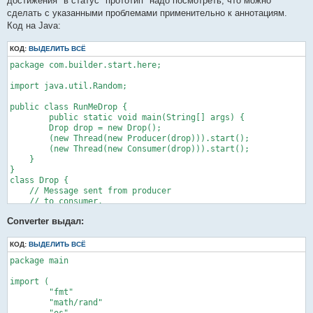
достижения" в статус "прототип" надо посмотреть, что можно
	s_s := "after go start"

сделать с указанными проблемами применительно к аннотациям.
	one.msg = &s_s

Код на Java:
	time.Sleep(2000)

	fmt.Println("main:about to end:" + *one.msg)

КОД:
ВЫДЕЛИТЬ ВСЁ
}

package com.builder.start.here;

type Second struct {

	one *One

import java.util.Random;

}

public class RunMeDrop {

func NewSecond(one *One) *Second {

	public static void main(String[] args) {

	var second Second = Second{one}

        Drop drop = new Drop();

	return &second

        (new Thread(new Producer(drop))).start();

}

        (new Thread(new Consumer(drop))).start();

func (second *Second) run() {

    }

	time.Sleep(1000)

}

	fmt.Println("run:after sleep:" + *second.one.msg)

class Drop {

	s_s_s := "try to change msg"

    // Message sent from producer

	second.one.msg = &s_s_s

    // to consumer.

}
    private String message;

Converter выдал:
    // True if consumer should wait

    // for producer to send message,

    // false if producer should wait for

КОД:
ВЫДЕЛИТЬ ВСЁ
    // consumer to retrieve message.

package main

    private boolean empty = true;

import (

    public synchronized String take() {

	"fmt"

        // Wait until message is

	"math/rand"

        // available.

	"os"
