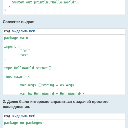
    System.out.println("Hello World");

  }

}
Converter выдал:
КОД:
ВЫДЕЛИТЬ ВСЁ
package main

import (

	"fmt"

	"os"

)

type HelloWorld struct{}

func main() {

	var args []string = os.Args

	var hw HelloWorld = HelloWorld{}

	hw.HelloWorld_main(args)

2. Далее было интересно справиться с задачей простого
}

наследования.
/** generated method **/

func (helloWorld *HelloWorld) HelloWorld_main(args []string) {

КОД:
ВЫДЕЛИТЬ ВСЁ
	fmt.Println("Hello World")

package no.packeges;

}