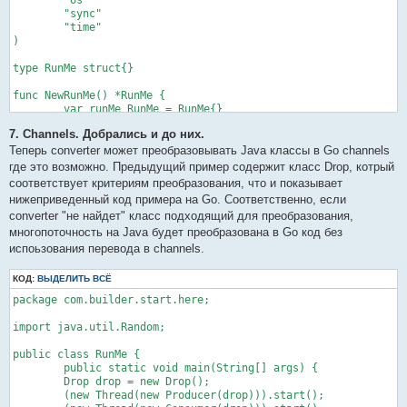
        while (empty) {

	"sync"

            try {

	"time"

                wait();

)

            } catch (InterruptedException e) {}

        }

type RunMe struct{}

        // Toggle status.

        empty = true;

func NewRunMe() *RunMe {

        // Notify producer that

	var runMe RunMe = RunMe{}

        // status has changed.

	return &runMe

        notifyAll();

7. Channels. Добрались и до них.
}

        return message;

func main() {

Теперь converter может преобразовывать Java классы в Go channels
    }

где это возможно. Предыдущий пример содержит класс Drop, котрый
	var args []string = os.Args

    public synchronized void put(String message) {

соответствует критериям преобразования, что и показывает
	var rm *RunMe = NewRunMe()

        // Wait until message has

нижеприведенный код примера на Go. Соответственно, если
	rm.RunMe_main(&args)

        // been retrieved.

converter "не найдет" класс подходящий для преобразования,
}

        while (!empty) {

многопоточность на Java будет преобразована в Go код без
            try { 

/** generated method **/

испоьзования перевода в channels.
                wait();

func (runMe *RunMe) RunMe_main(args *[]string) {

            } catch (InterruptedException e) {}

	wg := &sync.WaitGroup{}

        }

КОД:
ВЫДЕЛИТЬ ВСЁ
	var drop *Drop = NewDrop()

        // Toggle status.

	wg.Add(1)

package com.builder.start.here;

        empty = false;

	go (&Thread{NewProducer(drop)}).run(wg)

        // Store message.

	wg.Add(1)

import java.util.Random;

        this.message = message;

	go (&Thread{NewConsumer(drop)}).run(wg)

        // Notify consumer that status

	wg.Wait()

public class RunMe {

        // has changed.

}

	public static void main(String[] args) {

        notifyAll();

        Drop drop = new Drop();

    }

type Drop struct {

        (new Thread(new Producer(drop))).start();

}
