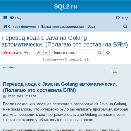
SQL2.ru
FAQ
Вход
П
Список форумов
Языки программирования
Java
о
Перевод кода с Java на Golang
и
автоматически. (Полагаю это составила БЯМ)
с
Поиск
Расширен
Ответить
к
1 сообщение • Страница
1
из
1
mirudom
Перевод кода с Java на Golang автоматически.
(Полагаю это составила БЯМ)
С
17.06.2023 17:28:53
о
о
После нескольких месяцев перехода в разработке от Java на Golang,
б
мне показалось, что интересно было бы написать программу, которая
щ
е
должна переводить код программы с Java на Golang автоматически
н
так как синтаксис у обоих языков несколько похож.
и
е
Нижеприведенные примеры показывают, что удалось сделать на