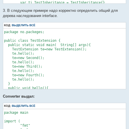
	var ti TestInheritance = TestInheritance{}

	ti.TestInheritance_main(args)

3. В следующем примере надо корректно определить общий для
}

дерева наследования interface.
/** generated method **/

func (testInheritance *TestInheritance) TestInheritance_main(a
КОД:
ВЫДЕЛИТЬ ВСЁ
package no.packeges;

	var inh Inheritance

	inh = AddressSecond(Second{})

public class TestExtension {

	inh.hello()

  public static void main(  String[] args){

	inh = AddressThird(Third{})

    TestExtension te=new TestExtension();

	inh.hello()

    te.hello();

}

    te=new Second();

    te.hello();

type Inheritance interface {

    te=new Third();

	hello()

    te.hello();

}

    te=new Fourth();

type Second struct{}

    te.hello();

  }

func (second *Second) hello() {

  public void hello(){

	fmt.Println("Second")

    System.out.println("hello");

}

Converter выдал:
  }

}

type Third struct{}

class Second extends TestExtension {

КОД:
ВЫДЕЛИТЬ ВСЁ
  public void hello(){

func (third *Third) hello() {

package main

    System.out.println("Second");

	fmt.Println("Third")

  }

}

import (

}

	"fmt"

class Third extends TestExtension {

func AddressSecond(s Second) *Second { return &s }
