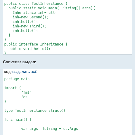
public class TestInheritance {

  public static void main(  String[] args){

    Inheritance inh=null;

    inh=new Second();

    inh.hello();

    inh=new Third();

    inh.hello();

  }

}

public interface Inheritance {

  public void hello();

}

class Second implements Inheritance {

Converter выдал:
  public void hello(){

    System.out.println("Second");

  }

КОД:
ВЫДЕЛИТЬ ВСЁ
}

package main

class Third implements Inheritance {

  public void hello(){

import (

    System.out.println("Third");

	"fmt"

  }

	"os"

}
)

type TestInheritance struct{}

func main() {

	var args []string = os.Args
