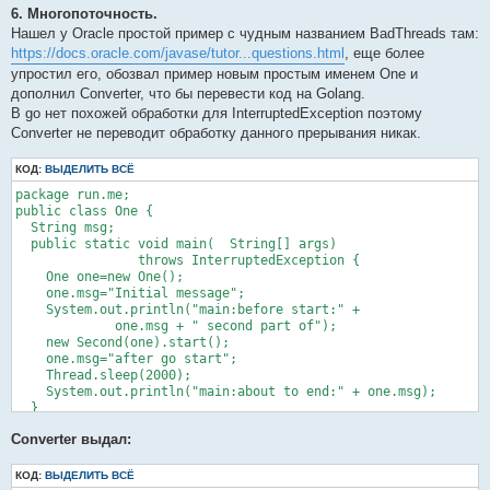
}

6. Многопоточность.
/** generated method **/

func (repeater *Repeater) amount() int {

func (catchException *CatchException) CatchException_main(args
Нашел у Oracle простой пример с чудным названием BadThreads там:
	return repeater.to_repeat

	defer func() {

https://docs.oracle.com/javase/tutor...questions.html
, еще более
}

		if err := recover(); err != nil {

упростил его, обозвал пример новым простым именем One и
func (repeater *Repeater) speak() {

			exc := err.(Exception)

дополнил Converter, что бы перевести код на Golang.
	for i := 0; i < repeater.amount(); i++ {

			switch exc.msg {

		fmt.Println(repeater.message)

В go нет похожей обработки для InterruptedException поэтому
			case "Exception":

	}

				fmt.Println("yes, I caught it")

Converter не переводит обработку данного прерывания никак.
}

			default:

				fmt.Println("No, something is not right")

КОД:
ВЫДЕЛИТЬ ВСЁ
type ISpeaker interface { 

			}

package run.me;

		}

/** Generated Method */

public class One {

		fmt.Println("finally processing")

  String msg;

	}()

	amount() int

  public static void main(  String[] args) 

/** Generated Method */

                throws InterruptedException {

	(&ThrowException{}).runme()

    One one=new One();

}

	speak()

    one.msg="Initial message";

}

    System.out.println("main:before start:" + 

type ThrowException struct{}

             one.msg + " second part of");

func AddressRepeater(r Repeater) *Repeater { return &r }

    new Second(one).start();

func (throwException *ThrowException) runme() {

func AddressSpeaker(s Speaker) *Speaker    { return &s }
    one.msg="after go start";

	panic(Exception{"Exception"})

    Thread.sleep(2000);

}

    System.out.println("main:about to end:" + one.msg);

  }

type Exception struct {

}

	msg string

Converter выдал:
class Second extends Thread {

}
  One one;

  public Second(  One one){

КОД:
ВЫДЕЛИТЬ ВСЁ