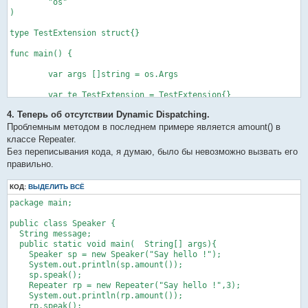
	"os"

  public void hello(){

func AddressThird(t Third) *Third    { return &t }
)

    System.out.println("Third");

  }

type TestExtension struct{}

}

class Fourth extends Third {

func main() {

  public void hello(){

    System.out.println("Fourth");

	var args []string = os.Args

  }

}
	var te TestExtension = TestExtension{}

	te.TestExtension_main(args)

4. Теперь об отсутствии Dynamic Dispatching.
}

func (testExtension *TestExtension) hello() {

Проблемным методом в последнем примере является amount() в
	fmt.Println("hello")

классе Repeater.
}

Без переписывания кода, я думаю, было бы невозможно вызвать его
правильно.
/** generated method **/

func (testExtension *TestExtension) TestExtension_main(args []
КОД:
ВЫДЕЛИТЬ ВСЁ
	var te ITestExtension = AddressTestExtension(TestExtension{})

package main;

	te.hello()

	te = AddressSecond(Second{})

public class Speaker {

	te.hello()

  String message;

	te = AddressThird(Third{})

  public static void main(  String[] args){

	te.hello()

    Speaker sp = new Speaker("Say hello !");

	te = AddressFourth(Fourth{})

    System.out.println(sp.amount());

	te.hello()

    sp.speak();

}

    Repeater rp = new Repeater("Say hello !",3);

    System.out.println(rp.amount());

type Second struct {

    rp.speak();
