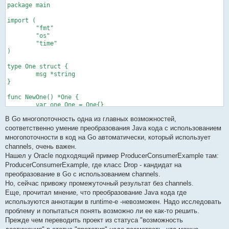
    this.one=one;

package main

  }

  public void run(){

import (

    try {

	"fmt"

      sleep(1000);

	"os"

    } catch (    InterruptedException e) {

	"time"

    }

)

    System.out.println("run:after sleep:" + one.msg);

    one.msg="try to change msg";

type One struct {

  }

	msg *string

}
}

func NewOne() *One {

	var one One = One{}

	return &one

В Go многопоточность одна из главных возможностей,
}

func main() {

соответcтвенно умение преобразования Java кода с использованием
	var args []string = os.Args

многопоточности в код на Go автоматически, который использует
	var o_dummy *One = NewOne()

channels, очень важен.
	o_dummy.One_main(&args)

Нашел у Oracle подходящий пример ProducerConsumerExample там:
}

ProducerConsumerExample, где класс Drop - кандидат на
/** generated method **/

преобразование в Go с использованием channels.
func (one_one *One) One_main(args *[]string) {

Но, сейчас привожу промежуточный результат без channels.
	var one *One = NewOne()

Еще, прочитал мнение, что преобразование Java кода где
	s := "Initial message"

используются аннотации в runtime-е -невозможен. Надо исследовать
	one.msg = &s

проблему и попытаться понять возможно ли ее как-то решить.
	fmt.Println("main:before start:" + 

             *one.msg + " second part of")

Прежде чем переводить проект из статуса "возможность
	go NewSecond(one).run()
