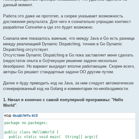
данный момент.
Работа это даже не прототип, а скорее указывает возможность
достижения результата. Для чего я сознательно упрощаю контекст
разработки Converter-a где это будет возможно.
Сначала мне показалось важным, что между Java и Go есть разница
между реализацией Dynamic Dispatching, точнее в Go Dynamic
Dispatching отсутствует.
Отсутствие Dynamic Dispatching в Go пока заставляет меня сделать
(недостаток опыта в Go)текущее решение задачи несколько
безобразно. Но вариант выгдядет вполне работающим. Скорее всего,
авторы Go решают стандартные задачи OO другим путем.
Далее я буду приводить код на Java, за ним следует автоматически
сгенерированный код на Golang и комментарии по-необходимости.
1. Начал я конечно с самой популярной программы: "Hello
World"
.
КОД:
ВЫДЕЛИТЬ ВСЁ
package no.packeges;

public class HelloWorld {

  public static void main(  String[] args){
