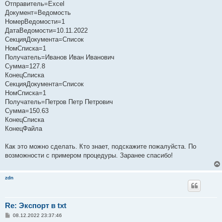
Отправитель=Excel
Документ=Ведомость
НомерВедомости=1
ДатаВедомости=10.11.2022
СекцияДокумента=Список
НомСписка=1
Получатель=Иванов Иван Иванович
Сумма=127.8
КонецСписка
СекцияДокумента=Список
НомСписка=1
Получатель=Петров Петр Петрович
Сумма=150.63
КонецСписка
КонецФайла
Как это можно сделать. Кто знает, подскажите пожалуйста. По
возможности с примером процедуры. Заранее спасибо!
zdn
Re: Экспорт в txt
С
08.12.2022 23:37:46
о