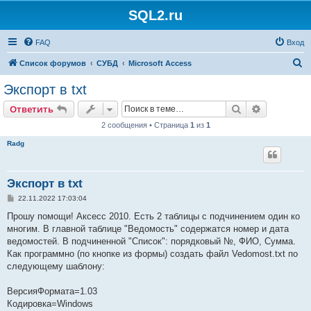
SQL2.ru
FAQ
Вход
П
Список форумов
СУБД
Microsoft Access
о
Экспорт в txt
и
Поиск
Расширен
Ответить
с
2 сообщения • Страница
1
из
1
к
Radg
Экспорт в txt
С
22.11.2022 17:03:04
о
о
Прошу помощи! Аксесс 2010. Есть 2 таблицы с подчинением один ко
б
многим. В главной таблице "Ведомость" содержатся номер и дата
щ
е
ведомостей. В подчиненной "Список": порядковый №, ФИО, Сумма.
н
Как программно (по кнопке из формы) создать файл Vedomost.txt по
и
е
следующему шаблону:
ВерсияФормата=1.03
Кодировка=Windows