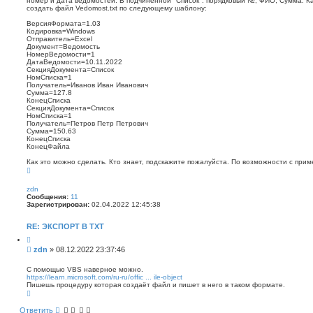
номер и дата ведомостей. В подчиненной "Список": порядковый №, ФИО, Сумма. Ка
б
с
создать файл Vedomost.txt по следующему шаблону:
к
щ
е
ВерсияФормата=1.03
н
Кодировка=Windows
Отправитель=Excel
и
Документ=Ведомость
е
НомерВедомости=1
ДатаВедомости=10.11.2022
СекцияДокумента=Список
НомСписка=1
Получатель=Иванов Иван Иванович
Сумма=127.8
КонецСписка
СекцияДокумента=Список
НомСписка=1
Получатель=Петров Петр Петрович
Сумма=150.63
КонецСписка
КонецФайла
Как это можно сделать. Кто знает, подскажите пожалуйста. По возможности с при
В
е
р
zdn
н
Сообщения:
11
у
Зарегистрирован:
02.04.2022 12:45:38
т
ь
с
RE: ЭКСПОРТ В TXT
я
к
Ц
н
и
С
zdn
»
08.12.2022 23:37:46
а
т
о
ч
а
о
а
т
С помощью VBS наверное можно.
л
а
https://learn.microsoft.com/ru-ru/offic ... ile-object
б
у
Пишешь процедуру которая создаёт файл и пишет в него в таком формате.
щ
В
е
е
н
р
Ответить