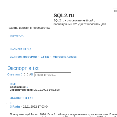
SQL2.ru
SQL2.ru - русскоязычный сайт,
посвящённый СУБД и технологиям для
работы и жизни IT-сообщества.
Пропустить
Ссылки
FAQ
Список форумов
СУБД
Microsoft Access
Экспорт в txt
П
Р
Ответить
о
а
и
с
с
ш
Radg
к
и
Сообщения:
1
р
Зарегистрирован:
22.11.2022 16:32:25
е
н
ЭКСПОРТ В TXT
н
ы
Ц
й
и
С
Radg
»
22.11.2022 17:03:04
т
п
о
а
о
о
т
Прошу помощи! Аксесс 2010. Есть 2 таблицы с подчинением один ко многим. В гл
и
а