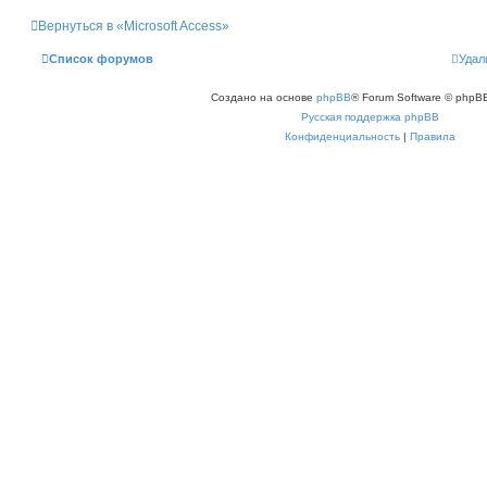
н
и
у
е
Вернуться в «Microsoft Access»
т
ь
с
Список форумов
Удал
я
к
н
Создано на основе
phpBB
® Forum Software © phpBB
а
ч
Русская поддержка phpBB
а
л
Конфиденциальность
|
Правила
у