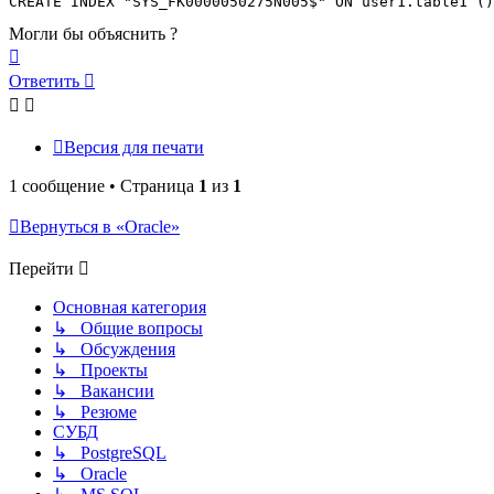
CREATE INDEX "SYS_FK0000050275N005$" ON user1.table1 ()
Могли бы объяснить ?
Вернуться
к
Ответить
началу
Версия для печати
1 сообщение • Страница
1
из
1
Вернуться в «Oracle»
Перейти
Основная категория
↳ Общие вопросы
↳ Обсуждения
↳ Проекты
↳ Вакансии
↳ Резюме
СУБД
↳ PostgreSQL
↳ Oracle