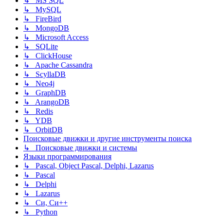
↳ MS SQL
↳ MySQL
↳ FireBird
↳ MongoDB
↳ Microsoft Access
↳ SQLite
↳ ClickHouse
↳ Apache Cassandra
↳ ScyllaDB
↳ Neo4j
↳ GraphDB
↳ ArangoDB
↳ Redis
↳ YDB
↳ OrbitDB
Поисковые движки и другие инструменты поиска
↳ Поисковые движки и системы
Языки программирования
↳ Pascal, Object Pascal, Delphi, Lazarus
↳ Pascal
↳ Delphi
↳ Lazarus
↳ Си, Си++
↳ Python