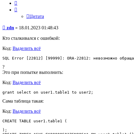
Цитата
Цитата
Сообщение
zdn
»
18.01.2023 01:48:43
Кто сталкивался с ошибкой:
Код:
Выделить всё
SQL Error [22812] [99999]: ORA-22812: невозможно обраща
?
Это при попытке выполнить:
Код:
Выделить всё
grant select on user1.table1 to user2;
Сама таблица такая:
Код:
Выделить всё
CREATE TABLE user1.table1 (

);
