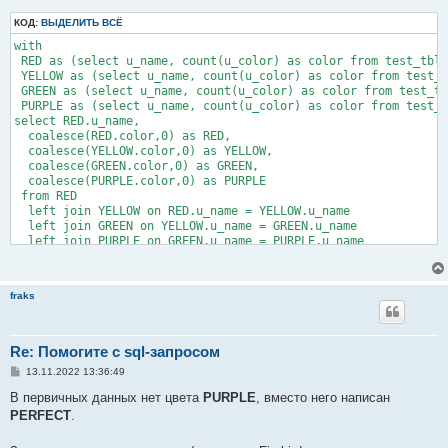
щ
е
КОД:
ВЫДЕЛИТЬ ВСЁ
н
with

и
е
 RED as (select u_name, count(u_color) as color from test_tbl 
 YELLOW as (select u_name, count(u_color) as color from test_t
 GREEN as (select u_name, count(u_color) as color from test_tb
 PURPLE as (select u_name, count(u_color) as color from test_t
select RED.u_name, 

  coalesce(RED.color,0) as RED, 

  coalesce(YELLOW.color,0) as YELLOW, 

  coalesce(GREEN.color,0) as GREEN, 

  coalesce(PURPLE.color,0) as PURPLE

 from RED

  left join YELLOW on RED.u_name = YELLOW.u_name

  left join GREEN on YELLOW.u_name = GREEN.u_name

  left join PURPLE on GREEN.u_name = PURPLE.u_name

fraks
Re: Помогите с sql-запросом
С
13.11.2022 13:36:49
о
о
В первичных данных нет цвета
PURPLE
, вместо него написан
б
PERFECT
.
щ
е
н