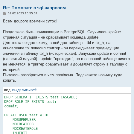
Re: Помогите с sql-запросом
С
01.02.2023 15:55:07
о
о
Всем доброго времени суток!
б
щ
е
Продолжаю быть начинающим в PostgreSQL. Случилась крайне
н
странная ситуация - не срабатывает команда update.
и
е
Для теста создал схему, в ней две таблицы - tbl и tbl_h, на
обновление tbl повесил триггер - он перекидывает предыдущие
значения в таблицу tbl_h (историческая). Запускаю update и commit
(на всякий случай) - update "проходит", но в основной таблице ничего
не меняется, а триггер срабатывает и добавляет строку в таблицу с
историей.
Пытаюсь разобраться в чем проблема. Подскажите новичку куда
копать.
КОД:
ВЫДЕЛИТЬ ВСЁ
DROP SCHEMA IF EXISTS test CASCADE;

DROP ROLE IF EXISTS test;

commit;

CREATE USER test WITH 

    NOSUPERUSER

    NOCREATEDB

    NOCREATEROLE

    INHERIT
