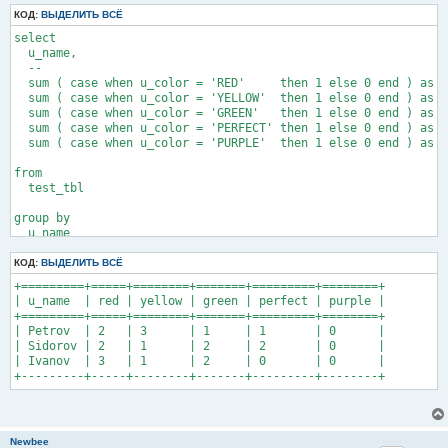
щ
КОД:
е
ВЫДЕЛИТЬ ВСЁ
н
select

и
е
  u_name,

  --

  sum ( case when u_color = 'RED'     then 1 else 0 end ) as R
  sum ( case when u_color = 'YELLOW'  then 1 else 0 end ) as Y
  sum ( case when u_color = 'GREEN'   then 1 else 0 end ) as G
  sum ( case when u_color = 'PERFECT' then 1 else 0 end ) as P
  sum ( case when u_color = 'PURPLE'  then 1 else 0 end ) as P
from

  test_tbl

group by

  u_name

КОД:
ВЫДЕЛИТЬ ВСЁ
+=========+=====+========+=======+=========+========+

| u_name  | red | yellow | green | perfect | purple |

+=========+=====+========+=======+=========+========+

| Petrov  | 2   | 3      | 1     | 1       | 0      |

| Sidorov | 2   | 1      | 2     | 2       | 0      |

| Ivanov  | 3   | 1      | 2     | 0       | 0      |

Newbee