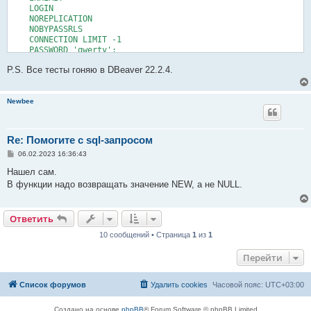
    LOGIN

    NOREPLICATION

    NOBYPASSRLS

    CONNECTION LIMIT -1

    PASSWORD 'qwerty';

CREATE SCHEMA IF NOT EXISTS test AUTHORIZATION test;

P.S. Все тесты гоняю в DBeaver 22.2.4.
CREATE TABLE test.tbl (

    tbl_id integer NOT NULL,

Newbee
    tbl_name varchar(255) NOT NULL,

    CONSTRAINT tbl_pk PRIMARY KEY (tbl_id)

) WITH (

  OIDS=FALSE

Re: Помогите с sql-запросом
);

С
06.02.2023 16:36:43
о
CREATE TABLE test.tbl_h (

о
Нашел сам.
    tbl_id integer NOT NULL,

б
В функции надо возвращать значение NEW, а не NULL.
    tbl_name varchar(255) NOT NULL,

щ
е
    tbl_h_dt TIMESTAMP

н
) WITH (

и
  OIDS=FALSE

Ответить
е
);

10 сообщений • Страница
1
из
1
CREATE OR REPLACE FUNCTION tbl_h_fnc ()

Перейти
RETURNS trigger AS

$$

DECLARE

Список форумов
Удалить cookies
Часовой пояс:
UTC+03:00
BEGIN

Создано на основе
phpBB
® Forum Software © phpBB Limited
insert into test.tbl_h select t.tbl_id, t.tbl_name, current_ti