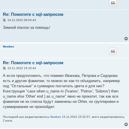
Re: Помогите с sql-запросом
С
14.11.2022 09:54:43
о
о
Земной поклон за помощь!
б
щ
е
н
и
Newbee
е
Re: Помогите с sql-запросом
С
15.11.2022 15:10:44
о
о
А если предположить, что помимо Иванова, Петрова и Сидорова
б
есть и другие фамилии, то можно их как-то объединить, например
щ
е
под "Остальные" и суммарно посчитать цвета и для них?
н
Конструкция "case when u_name in ('Ivanov', 'Petrov', 'Sidorov') then
и
е
u_name else 'Other' end ) as u_name" явно не прокатит, так как все
фамилии не из списка будут заменены на Other, но группировки и
суммирования не произойдет.
Последний раз редактировалось
Newbee
15.11.2022 15:32:57, всего редактировалось
2 раза.