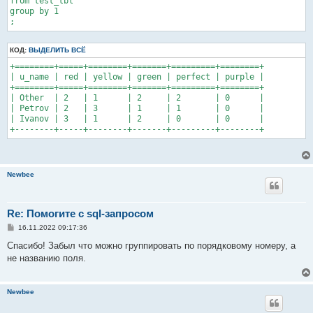
from test_tbl

group by 1

КОД:
ВЫДЕЛИТЬ ВСЁ
+========+=====+========+=======+=========+========+

| u_name | red | yellow | green | perfect | purple |

+========+=====+========+=======+=========+========+

| Other  | 2   | 1      | 2     | 2       | 0      |

| Petrov | 2   | 3      | 1     | 1       | 0      |

| Ivanov | 3   | 1      | 2     | 0       | 0      |

Newbee
Re: Помогите с sql-запросом
С
16.11.2022 09:17:36
о
о
Спасибо! Забыл что можно группировать по порядковому номеру, а
б
не названию поля.
щ
е
н
и
Newbee
е