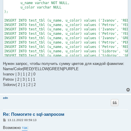
	u_name varchar NOT NULL,

	u_color varchar NULL

);

INSERT INTO test_tbl (u_name, u_color) values ('Ivanov', 'RED'
INSERT INTO test_tbl (u_name, u_color) values ('Petrov', 'YELL
INSERT INTO test_tbl (u_name, u_color) values ('Ivanov', 'RED'
INSERT INTO test_tbl (u_name, u_color) values ('Petrov', 'YELL
INSERT INTO test_tbl (u_name, u_color) values ('Ivanov', 'GREE
INSERT INTO test_tbl (u_name, u_color) values ('Petrov', 'PERF
INSERT INTO test_tbl (u_name, u_color) values ('Petrov', 'RED'
INSERT INTO test_tbl (u_name, u_color) values ('Sidorov', 'GRE
INSERT INTO test_tbl (u_name, u_color) values ('Sidorov', 'GRE
INSERT INTO test_tbl (u_name, u_color) values ('Sidorov', 'YEL
Нужен запрос, чтобы получить сумму цветов для каждой фамилии:
INSERT INTO test_tbl (u_name, u_color) values ('Ivanov', 'RED'
INSERT INTO test_tbl (u_name, u_color) values ('Sidorov', 'PER
Name/Color|RED|YELLOW|GREEN|PURPLE
INSERT INTO test_tbl (u_name, u_color) values ('Sidorov', 'PER
Ivanov | 3 | 1 | 2 | 0
INSERT INTO test_tbl (u_name, u_color) values ('Petrov', 'YELL
Petrov | 2 | 3 | 1 | 1
INSERT INTO test_tbl (u_name, u_color) values ('Ivanov', 'GREE
Sidorov| 2 | 1 | 2 | 2
INSERT INTO test_tbl (u_name, u_color) values ('Sidorov', 'RED
INSERT INTO test_tbl (u_name, u_color) values ('Petrov', 'RED'
INSERT INTO test_tbl (u_name, u_color) values ('Petrov', 'GREE
zdn
INSERT INTO test_tbl (u_name, u_color) values ('Ivanov', 'YELL
Re: Помогите с sql-запросом
С
13.11.2022 00:59:13
о
о
Возможно
так
:
б