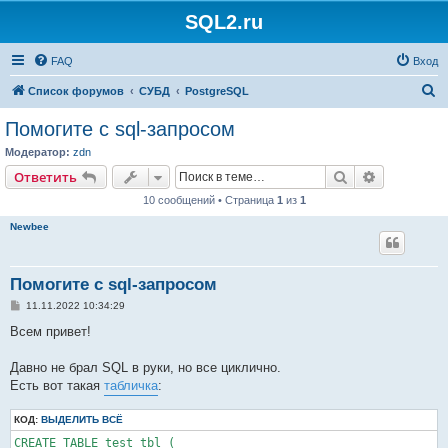
SQL2.ru
FAQ
Вход
П
Список форумов
СУБД
PostgreSQL
о
Помогите с sql-запросом
и
Модератор:
zdn
с
Поиск
Расширен
Ответить
к
10 сообщений • Страница
1
из
1
Newbee
Помогите с sql-запросом
С
11.11.2022 10:34:29
о
о
Всем привет!
б
щ
е
Давно не брал SQL в руки, но все циклично.
н
Есть вот такая
табличка
:
и
е
КОД:
ВЫДЕЛИТЬ ВСЁ
CREATE TABLE test_tbl (
