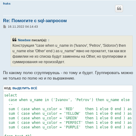
fraks
Re: Помогите с sql-запросом
С
16.11.2022 04:14:43
о
о
б
Newbee
писал(а):
↑
щ
е
Конструкция "case when u_name in ('Ivanov', 'Petrov', 'Sidorov') then
н
u_name else 'Other' end ) as u_name" явно не прокатит, так как все
и
е
фамилии не из списка будут заменены на Other, но группировки и
суммирования не произойдет.
По какому полю сгруппируешь - по тому и будет. Группировать можно
не только по полю но и по выражению.
КОД:
ВЫДЕЛИТЬ ВСЁ
select

  case when u_name in ('Ivanov', 'Petrov') then u_name else 'O
  --

  sum ( case when u_color = 'RED'     then 1 else 0 end ) as R
  sum ( case when u_color = 'YELLOW'  then 1 else 0 end ) as Y
  sum ( case when u_color = 'GREEN'   then 1 else 0 end ) as G
  sum ( case when u_color = 'PERFECT' then 1 else 0 end ) as P
  sum ( case when u_color = 'PURPLE'  then 1 else 0 end ) as P