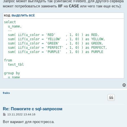
Запрос может выглядеть так (синтаксис Firebird, для другого сервера
и
е
может потребоваться заменить
IIF
на
CASE
или чего там еще есть):
КОД:
ВЫДЕЛИТЬ ВСЁ
select

  u_name,

  --

  sum( iif(u_color = 'RED'     , 1, 0) ) as RED,

  sum( iif(u_color = 'YELLOW'  , 1, 0) ) as YELLOW,

  sum( iif(u_color = 'GREEN'   , 1, 0) ) as GREEN,

  sum( iif(u_color = 'PERFECT' , 1, 0) ) as PERFECT,

  sum( iif(u_color = 'PURPLE'  , 1, 0) ) as PURPLE

from

  test_tbl

group by

fraks
Re: Помогите с sql-запросом
С
13.11.2022 13:44:16
о
о
Вот вариант для простгресса.
б