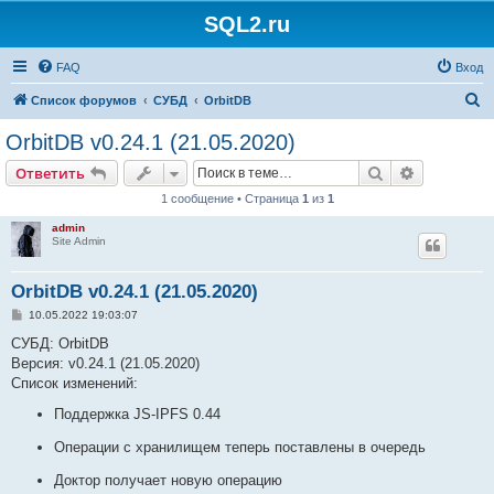
SQL2.ru
FAQ
Вход
П
Список форумов
СУБД
OrbitDB
о
OrbitDB v0.24.1 (21.05.2020)
и
Поиск
Расширен
Ответить
с
1 сообщение • Страница
1
из
1
к
admin
Site Admin
OrbitDB v0.24.1 (21.05.2020)
С
10.05.2022 19:03:07
о
о
СУБД: OrbitDB
б
Версия: v0.24.1 (21.05.2020)
щ
е
Список изменений:
н
и
Поддержка JS-IPFS 0.44
е
Операции с хранилищем теперь поставлены в очередь
Доктор получает новую операцию