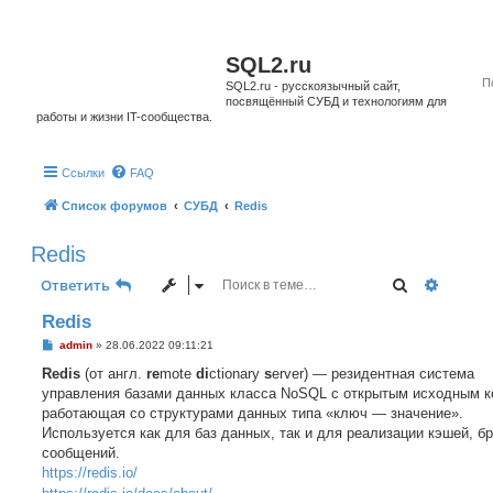
SQL2.ru
SQL2.ru - русскоязычный сайт,
посвящённый СУБД и технологиям для
работы и жизни IT-сообщества.
Ссылки
FAQ
Список форумов
СУБД
Redis
Redis
Поиск
Расшир
Ответить
Redis
С
admin
»
28.06.2022 09:11:21
о
о
Redis
(от англ.
re
mote
di
ctionary
s
erver) — резидентная система
б
управления базами данных класса NoSQL с открытым исходным к
щ
е
работающая со структурами данных типа «ключ — значение».
н
Используется как для баз данных, так и для реализации кэшей, б
и
е
сообщений.
https://redis.io/