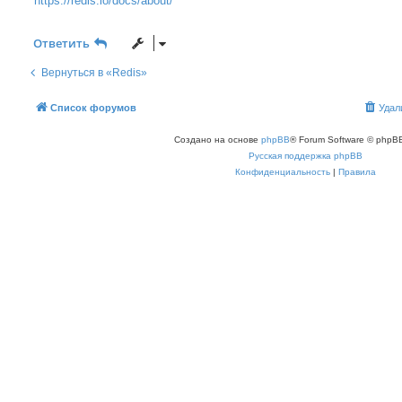
https://redis.io/docs/about/
Ответить
Вернуться в «Redis»
Список форумов
Удал
Создано на основе
phpBB
® Forum Software © phpBB
Русская поддержка phpBB
Конфиденциальность
|
Правила