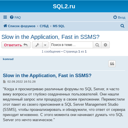
SQL2.ru
FAQ
Вход
П
Список форумов
СУБД
MS SQL
о
Slow in the Application, Fast in SSMS?
и
Поиск
Расширен
Ответить
с
1 сообщение • Страница
1
из
1
к
komrad
Slow in the Application, Fast in SSMS?
С
02.09.2022 16:51:26
о
о
"Когда я просматриваю различные форумы по SQL Server, я часто
б
вижу вопросы от глубоко озадаченных пользователей. Они нашли
щ
е
медленный запрос или процедуру в своем приложении. Переместили
н
этот пакет из своего приложения в SQL Server Management Studio
и
е
(SSMS), чтобы проанализировать и обнаружили, что ответ от сервера
приходит мгновенно. С этого момента они начинают думать что SQL
Server это нечто магическое."