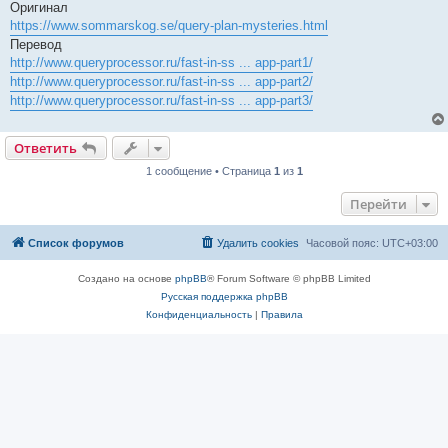
Оригинал
https://www.sommarskog.se/query-plan-mysteries.html
Перевод
http://www.queryprocessor.ru/fast-in-ss ... app-part1/
http://www.queryprocessor.ru/fast-in-ss ... app-part2/
http://www.queryprocessor.ru/fast-in-ss ... app-part3/
Ответить
1 сообщение • Страница
1
из
1
Перейти
Список форумов
Удалить cookies
Часовой пояс:
UTC+03:00
Создано на основе
phpBB
® Forum Software © phpBB Limited
Русская поддержка phpBB
Конфиденциальность
|
Правила