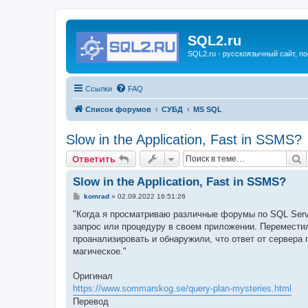
SQL2.ru
SQL2.ru - русскоязычный сайт, п
Ссылки
FAQ
Список форумов
СУБД
MS SQL
Slow in the Application, Fast in SSMS?
П
Ответить
Slow in the Application, Fast in SSMS?
С
komrad
»
02.09.2022 16:51:26
о
о
"Когда я просматриваю различные форумы по SQL Serv
б
запрос или процедуру в своем приложении. Переместил
щ
е
проанализировать и обнаружили, что ответ от сервера 
н
магическое."
и
е
Оригинал
https://www.sommarskog.se/query-plan-mysteries.html
Перевод