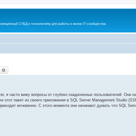
освящённый СУБД и технологиям для работы и жизни IT-сообщества.
оиск
Расширенный поиск
er, я часто вижу вопросы от глубоко озадаченных пользователей. Они 
и этот пакет из своего приложения в SQL Server Management Studio (SS
приходит мгновенно. С этого момента они начинают думать что SQL Serv