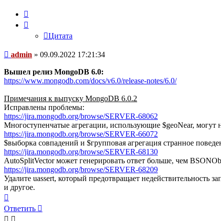
Цитата
Цитата
Сообщение
admin
»
09.09.2022 17:21:34
Вышел релиз MongoDB 6.0:
https://www.mongodb.com/docs/v6.0/release-notes/6.0/
Примечания к выпуску MongoDB 6.0.2
Исправлены проблемы:
https://jira.mongodb.org/browse/SERVER-68062
Многоступенчатые агрегации, использующие $geoNear, могут 
https://jira.mongodb.org/browse/SERVER-66072
$выборка совпадений и $групповая агрегация странное поведе
https://jira.mongodb.org/browse/SERVER-68130
AutoSplitVector может генерировать ответ больше, чем BSONO
https://jira.mongodb.org/browse/SERVER-68209
Удалите uassert, который предотвращает недействительность запи
и другое.
Вернуться
к
Ответить
началу