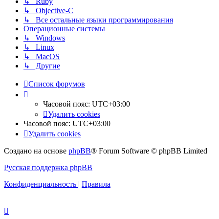
↳ Ruby
↳ Objective-C
↳ Все остальные языки программирования
Операционные системы
↳ Windows
↳ Linux
↳ MacOS
↳ Другие
Список форумов
Часовой пояс:
UTC+03:00
Удалить cookies
Часовой пояс:
UTC+03:00
Удалить cookies
Создано на основе
phpBB
® Forum Software © phpBB Limited
Русская поддержка phpBB
Конфиденциальность
|
Правила