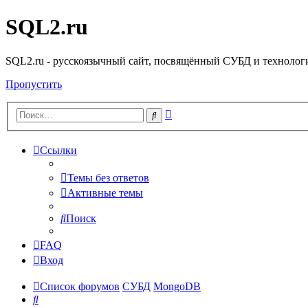
SQL2.ru
SQL2.ru - русскоязычный сайт, посвящённый СУБД и технологи
Пропустить
Расширенный
Поиск
поиск
Ссылки
Темы без ответов
Активные темы
Поиск
FAQ
Вход
Список форумов
СУБД
MongoDB
Поиск