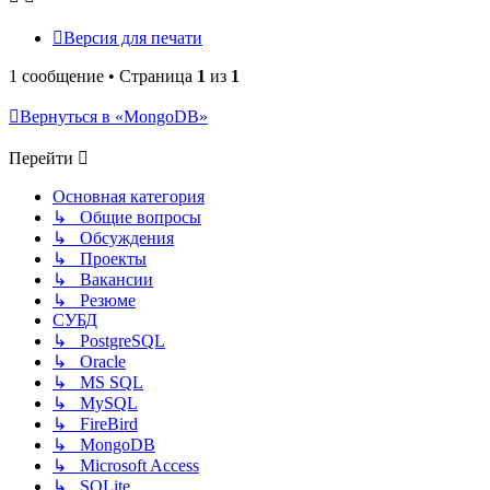
Версия для печати
1 сообщение • Страница
1
из
1
Вернуться в «MongoDB»
Перейти
Основная категория
↳ Общие вопросы
↳ Обсуждения
↳ Проекты
↳ Вакансии
↳ Резюме
СУБД
↳ PostgreSQL
↳ Oracle
↳ MS SQL
↳ MySQL
↳ FireBird
↳ MongoDB
↳ Microsoft Access
↳ SQLite