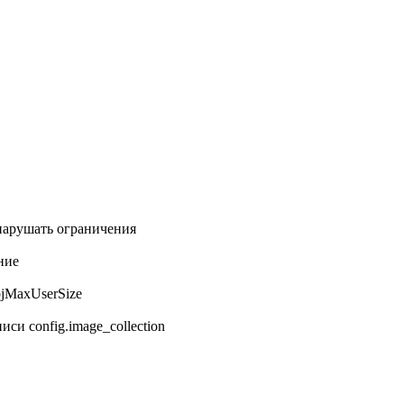
нарушать ограничения
ние
bjMaxUserSize
си config.image_collection