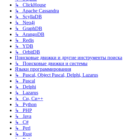
↳ ClickHouse
↳ Apache Cassandra
↳ ScyllaDB
↳ Neo4j
↳ GraphDB
↳ ArangoDB
↳ Redis
↳ YDB
↳ OrbitDB
Поисковые движки и другие инструменты поиска
↳ Поисковые движки и системы
Языки программирования
↳ Pascal, Object Pascal, Delphi, Lazarus
↳ Pascal
↳ Delphi
↳ Lazarus
↳ Си, Си++
↳ Python
↳ PHP
↳ Java
↳ C#
↳ Perl
↳ Rust