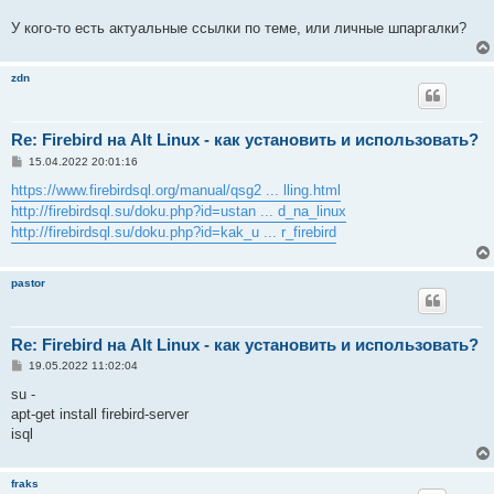
У кого-то есть актуальные ссылки по теме, или личные шпаргалки?
zdn
Re: Firebird на Alt Linux - как установить и использовать?
С
15.04.2022 20:01:16
о
о
https://www.firebirdsql.org/manual/qsg2 ... lling.html
б
http://firebirdsql.su/doku.php?id=ustan ... d_na_linux
щ
е
http://firebirdsql.su/doku.php?id=kak_u ... r_firebird
н
и
е
pastor
Re: Firebird на Alt Linux - как установить и использовать?
С
19.05.2022 11:02:04
о
о
su -
б
apt-get install firebird-server
щ
е
isql
н
и
е
fraks