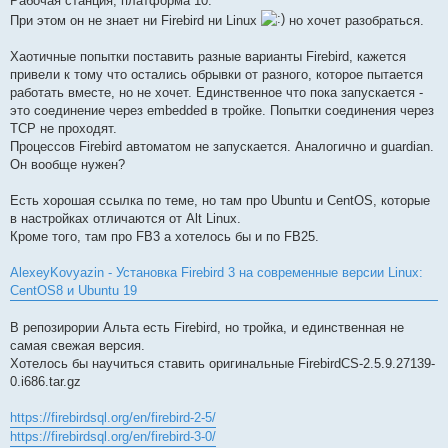
Рабочая станция, платформа 10.
При этом он не знает ни Firebird ни Linux
но хочет разобраться.
Хаотичные попытки поставить разные варианты Firebird, кажется
привели к тому что остались обрывки от разного, которое пытается
работать вместе, но не хочет. Единственное что пока запускается -
это соединение через embedded в тройке. Попытки соединения через
TCP не проходят.
Процессов Firebird автоматом не запускается. Аналогично и guardian.
Он вообще нужен?
Есть хорошая ссылка по теме, но там про Ubuntu и CentOS, которые
в настройках отличаются от Alt Linux.
Кроме того, там про FB3 а хотелось бы и по FB25.
AlexeyKovyazin - Установка Firebird 3 на современные версии Linux:
CentOS8 и Ubuntu 19
В репозирории Альта есть Firebird, но тройка, и единственная не
самая свежая версия.
Хотелось бы научиться ставить оригинальные FirebirdCS-2.5.9.27139-
0.i686.tar.gz
https://firebirdsql.org/en/firebird-2-5/
https://firebirdsql.org/en/firebird-3-0/