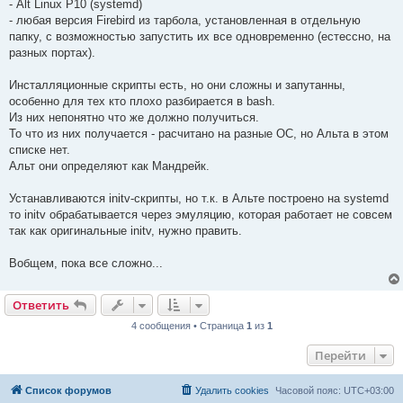
- Alt Linux P10 (systemd)
- любая версия Firebird из тарбола, установленная в отдельную
папку, с возможностью запустить их все одновременно (естессно, на
разных портах).
Инсталляционные скрипты есть, но они сложны и запутанны,
особенно для тех кто плохо разбирается в bash.
Из них непонятно что же должно получиться.
То что из них получается - расчитано на разные ОС, но Альта в этом
списке нет.
Альт они определяют как Мандрейк.
Устанавливаются initv-скрипты, но т.к. в Альте построено на systemd
то initv обрабатывается через эмуляцию, которая работает не совсем
так как оригинальные initv, нужно править.
Вобщем, пока все сложно...
Ответить
4 сообщения • Страница
1
из
1
Перейти
Список форумов
Удалить cookies
Часовой пояс:
UTC+03:00