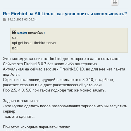
Re: Firebird на Alt Linux - как установить и использовать?
С
14.10.2022 03:59:34
о
о
б
pastor
писал(а):
↑
щ
е
su -
н
apt-get install firebird-server
и
е
isql
Этот метод установит тот firebird для которого в альте есть пакет.
Сейчас это Firebird-3.0.7 без каких-либо альтернатив.
Актуальная на сейчас версия - Firebird-3.0.10, но для нее нет пакета
под Альт.
Скрипт инсталляции, идущий в комплекте с 3.0.10, в тарболе,
работает странно и не дает работоспособной установки.
Про 2.5, 4.0, 5.0 при таком подходе так же можно забыть.
Задача ставится так:
- что нужно сделать после разворачивания тарбола что бы запустить
сервер
- как это сделать.
При этом исходные параметры такие: