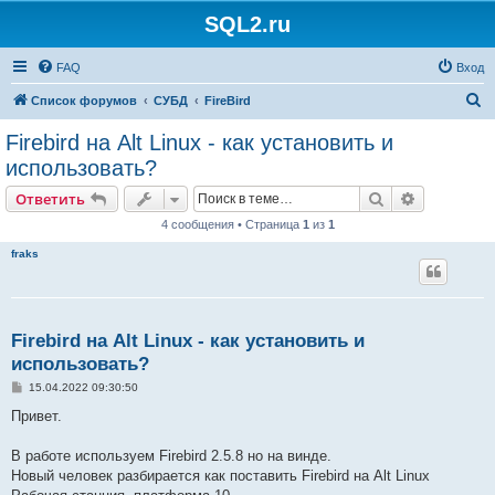
SQL2.ru
FAQ
Вход
П
Список форумов
СУБД
FireBird
о
Firebird на Alt Linux - как установить и
и
использовать?
с
Поиск
Расширен
Ответить
к
4 сообщения • Страница
1
из
1
fraks
Firebird на Alt Linux - как установить и
использовать?
С
15.04.2022 09:30:50
о
о
Привет.
б
щ
е
В работе используем Firebird 2.5.8 но на винде.
н
Новый человек разбирается как поставить Firebird на Alt Linux
и
е